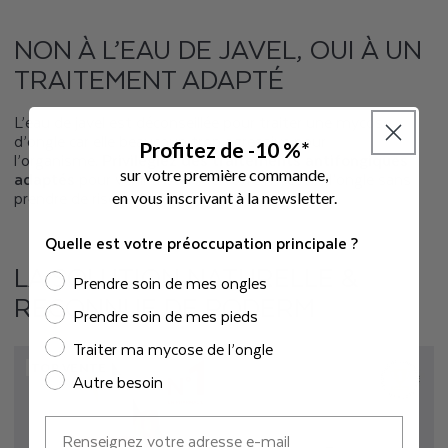
NON À L’EAU DE JAVEL, OUI À UN
TRAITEMENT ADAPTÉ
L’eau de javel est déconseillée pour traiter une mycose
d’ongle car elle beaucoup trop agressive pour
Profitez de -10 %*
l’organisme.
Privilégiez des traitements antifongiques
sur votre première commande,
adaptés
pour venir à bout de votre mycose d’ongle sans
prendre de risque.
e
n vous inscrivant à la newsletter.
Quelle est votre préoccupation principale ?
LA SOLUTION NATURELLE &
Prendre soin de mes ongles
RECONNUE DE PODERM
Prendre soin de mes pieds
Traiter ma mycose de l’ongle
TOP VENTE
Autre besoin
E-mail