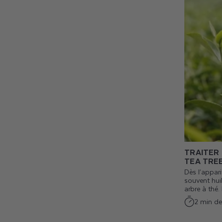
TRAITER 
TEA TRE
Dès l’appar
souvent huil
arbre à thé. 
2 min de