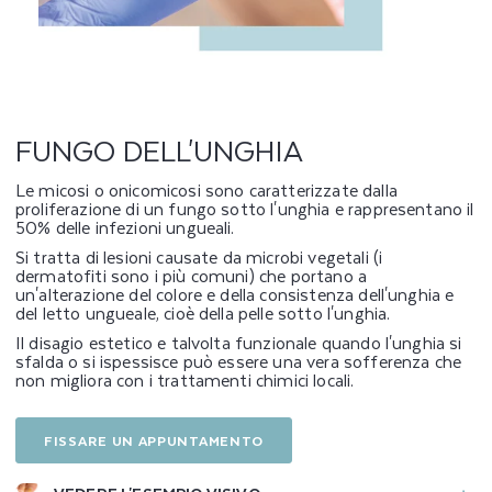
L
L
'
U
FUNGO DELL'UNGHIA
N
Le micosi o onicomicosi sono caratterizzate dalla
proliferazione di un fungo sotto l'unghia e rappresentano il
G
50% delle infezioni ungueali.
H
Si tratta di lesioni causate da microbi vegetali (i
dermatofiti sono i più comuni) che portano a
un'alterazione del colore e della consistenza dell'unghia e
I
del letto ungueale, cioè della pelle sotto l'unghia.
Il disagio estetico e talvolta funzionale quando l'unghia si
A
sfalda o si ispessisce può essere una vera sofferenza che
non migliora con i trattamenti chimici locali.
FISSARE UN APPUNTAMENTO