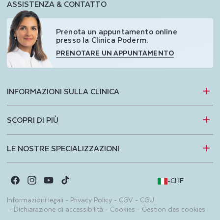
ASSISTENZA & CONTATTO
Prenota un appuntamento online
presso la Clinica Poderm.
PRENOTARE UN APPUNTAMENTO
INFORMAZIONI SULLA CLINICA
SCOPRI DI PIÙ
LE NOSTRE SPECIALIZZAZIONI
-
CHF
Facebook
Instagram
YouTube
TikTok
Informazioni legali
-
Privacy Policy
-
CGV
-
CGU
-
Dichiarazione di accessibilità
-
Cookies
-
Gestion des cookies