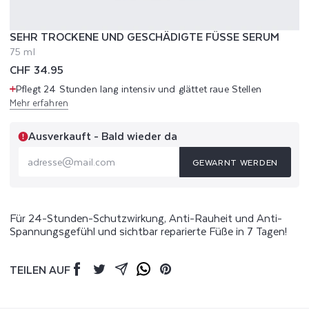
SEHR TROCKENE UND GESCHÄDIGTE FÜSSE SERUM
75 ml
Normaler
CHF 34.95
Preis
Pflegt 24 Stunden lang intensiv und glättet raue Stellen
Mehr erfahren
Ausverkauft - Bald wieder da
GEWARNT WERDEN
adresse@mail.com
Für 24-Stunden-Schutzwirkung, Anti-Rauheit und Anti-
Spannungsgefühl und sichtbar reparierte Füße in 7 Tagen!
TEILEN AUF
Facebook
Twitter
Mail
Whatsapp
Pinterest