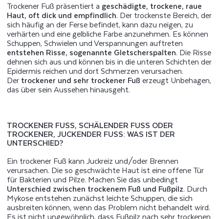
Trockener Fuß präsentiert a
geschädigte, trockene, raue
Haut, oft dick und empfindlich
. Der trockenste Bereich, der
sich häufig an der Ferse befindet, kann dazu neigen, zu
verhärten und eine gelbliche Farbe anzunehmen. Es können
Schuppen, Schwielen und Verspannungen auftreten
entstehen Risse, sogenannte Gletscherspalten
. Die Risse
dehnen sich aus und können bis in die unteren Schichten der
Epidermis reichen und dort Schmerzen verursachen.
Der
trockener und sehr trockener Fuß
erzeugt Unbehagen,
das über sein Aussehen hinausgeht.
TROCKENER FUSS, SCHÄLENDER FUSS ODER TR
OCKENER, JUCKENDER FUSS: WAS IST DER UNT
ERSCHIED?
Ein trockener Fuß kann Juckreiz und/oder Brennen
verursachen. Die so geschwächte Haut ist eine offene Tür
für Bakterien und Pilze. Machen Sie das unbedingt
Unterschied zwischen trockenem Fuß und Fußpilz
. Durch
Mykose entstehen zunächst leichte Schuppen, die sich
ausbreiten können, wenn das Problem nicht behandelt wird.
Es ist nicht ungewöhnlich, dass Fußpilz nach sehr trockenen