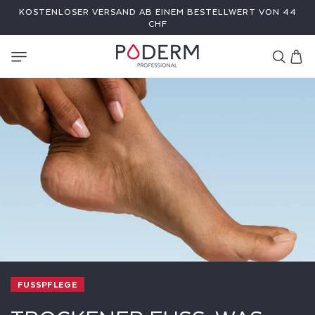
DIREKT
KOSTENLOSER VERSAND AB EINEM BESTELLWERT VON 44
ZUM
INHALT
CHF
Warenkor
FUSSPFLEGE