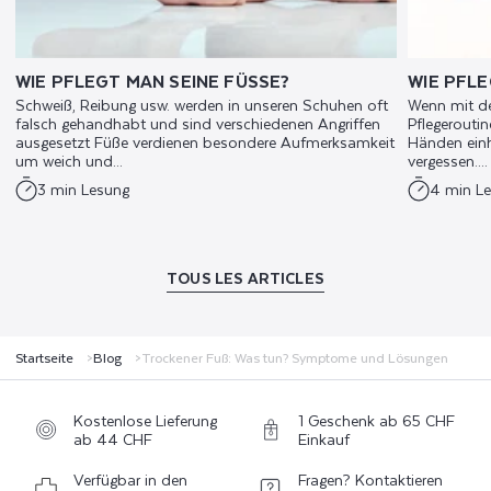
WIE PFLEGT MAN SEINE FÜSSE?
WIE PFLE
Schweiß, Reibung usw. werden in unseren Schuhen oft
Wenn mit de
falsch gehandhabt und sind verschiedenen Angriffen
Pflegeroutin
ausgesetzt Füße verdienen besondere Aufmerksamkeit
Händen einh
um weich und...
vergessen....
3 min Lesung
4 min L
TOUS LES ARTICLES
Startseite
Blog
Trockener Fuß: Was tun? Symptome und Lösungen
Kostenlose Lieferung
1 Geschenk ab 65 CHF
ab 44 CHF
Einkauf
Verfügbar in den
Fragen? Kontaktieren