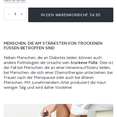
Mehr erfahren
Anzahl
-
+
IN DEN WARENKORB
CHF 34.95
Verringere
Erhöhe
die
die
Menge
Menge
für
für
Gereizte
Gereizte
und
und
trockene
trockene
Füße
Füße
Serum
Serum
MENSCHEN, DIE AM STÄRKSTEN VON TROCKENEN
FÜSSEN BETROFFEN SIND
Neben Menschen, die an Diabetes leiden, können auch
andere Pathologien die Ursache sein
trockene Füße
. Dies ist
der Fall bei Menschen, die an einer Veneninsuffizienz leiden,
bei Menschen, die sich einer Chemotherapie unterziehen, bei
Frauen nach der Menopause oder auch bei älteren
Menschen. Mit zunehmendem Alter produziert die Haut
weniger Talg und wird daher trockener.