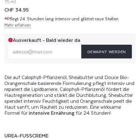
75 ml
Normaler
CHF 34.95
Preis
Pflegt 24 Stunden lang intensiv und glättet raue Stellen
Mehr erfahren
Ausverkauft - Bald wieder da
GEWARNT WERDEN
adresse@mail.com
Die auf Calophyll-Pflanzenöl, Sheabutter und Douce Bio-
Orangenschale basierende Formulierung pflegt intensiv und
repariert die Lipidbarriere. Calophyll-Pflanzenöl fördert die
Hautregeneration und stärkt die Durchblutung. Sheabutter
spendet intensiv Feuchtigkeit und Orangenschale peelt die
Haut sanft, um Rauheit zu reduzieren. Eine wirksame
Formel für
intensive Ernährung
für 24 Stunden!
UREA-FUSSCREME