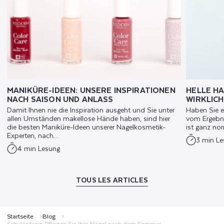
MANIKÜRE-IDEEN: UNSERE INSPIRATIONEN
HELLE HA
NACH SAISON UND ANLASS
WIRKLIC
Damit Ihnen nie die Inspiration ausgeht und Sie unter
Haben Sie e
allen Umständen makellose Hände haben, sind hier
vom Ergebni
die besten Maniküre-Ideen unserer Nagelkosmetik-
ist ganz nor
Experten, nach...
3 min L
4 min Lesung
TOUS LES ARTICLES
Startseite
Blog
Schulanfang: Pflegen Sie Ihre Nägel nach dem Sommer