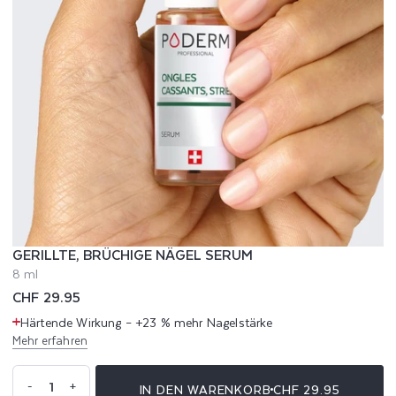
GERILLTE, BRÜCHIGE NÄGEL SERUM
8 ml
Normaler
CHF 29.95
Preis
Härtende Wirkung – +23 % mehr Nagelstärke
Mehr erfahren
Anzahl
-
+
IN DEN WARENKORB
CHF 29.95
Verringere
Erhöhe