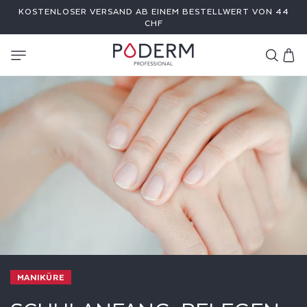
DIREKT
KOSTENLOSER VERSAND AB EINEM BESTELLWERT VON 44
ZUM
INHALT
CHF
Warenkor
MANIKÜRE