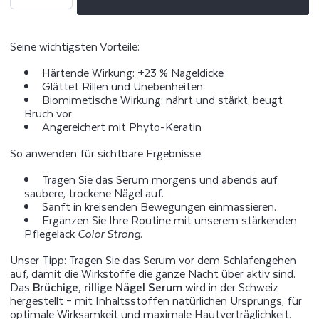
die
die
Menge
Menge
für
für
Gerillte,
Gerillte,
brüchige
brüchige
Nägel
Nägel
Seine wichtigsten Vorteile:
Serum
Serum
Härtende Wirkung: +23 % Nageldicke
Glättet Rillen und Unebenheiten
Biomimetische Wirkung: nährt und stärkt, beugt
Bruch vor
Angereichert mit Phyto-Keratin
So anwenden für sichtbare Ergebnisse:
Tragen Sie das Serum morgens und abends auf
saubere, trockene Nägel auf.
Sanft in kreisenden Bewegungen einmassieren.
Ergänzen Sie Ihre Routine mit unserem stärkenden
Pflegelack
Color Strong
.
Unser Tipp: Tragen Sie das Serum vor dem Schlafengehen
auf, damit die Wirkstoffe die ganze Nacht über aktiv sind.
Das
Brüchige, rillige Nägel Serum
wird in der Schweiz
hergestellt – mit Inhaltsstoffen natürlichen Ursprungs, für
optimale Wirksamkeit und maximale Hautverträglichkeit.