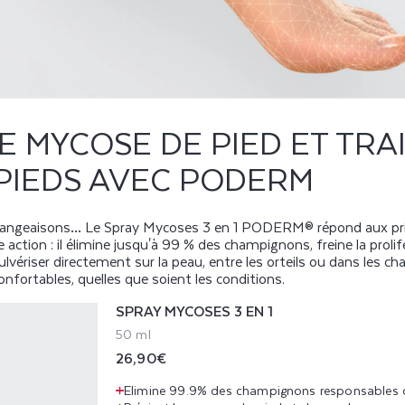
 MYCOSE DE PIED ET TRA
PIEDS AVEC PODERM
mangeaisons… Le Spray Mycoses 3 en 1 PODERM® répond aux princ
 action : il élimine jusqu'à 99 % des champignons, freine la prolif
lvériser directement sur la peau, entre les orteils ou dans les chau
onfortables, quelles que soient les conditions.
SPRAY MYCOSES 3 EN 1
50 ml
Prix
26,90€
habituel
Elimine 99.9% des champignons responsables 