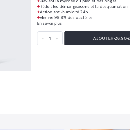
Prévient la mycose du pied et des ongles
Réduit les démangeaisons et la desquamation
Action anti-humidité 24h
Elimine 99,9% des bactéries
En savoir plus
Quantité
AJOUTER
26,90
-
+
Réduire
Augmenter
la
la
quantité
quantité
de
de
Spray
Spray
Mycoses
Mycoses
3
3
en
en
1
1