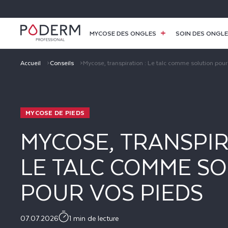
ET
PASSER
AU
CONTENU
MYCOSE DES ONGLES
SOIN DES ONGL
Accueil
Conseils
Mycose, transpiration : Le talc comme solution pour
MYCOSE DE PIEDS
MYCOSE, TRANSPIR
LE TALC COMME S
POUR VOS PIEDS
07.07.2026
1 min de lecture