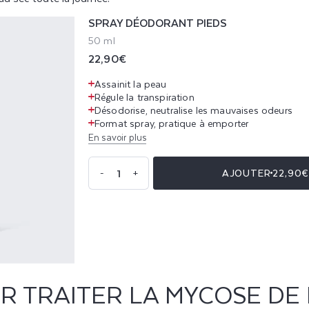
SPRAY DÉODORANT PIEDS
50 ml
Prix
22,90€
habituel
Assainit la peau
Régule la transpiration​
Désodorise, neutralise les mauvaises odeurs
Format spray, pratique à emporter
En savoir plus
Quantité
AJOUTER
22,90
-
+
Réduire
Augmenter
la
la
quantité
quantité
de
de
Spray
Spray
Déodorant
Déodorant
Pieds
Pieds
R TRAITER LA MYCOSE DE 