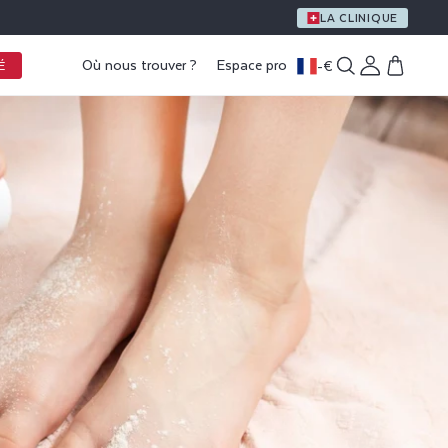
UN CADEAU OFFERT DÈS 59 € D’ACHAT
LA CLINIQUE
Où nous trouver ?
Espace pro
-
€
Connexion
Panier
É