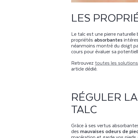
LES PROPRI
Le talc est une pierre naturell
propriétés
absorbantes
intére
néanmoins montré du doigt par 
cours pour évaluer sa potentie
Retrouvez
toutes les solution
article dédié.
RÉGULER LA
TALC
Grâce à ses vertus absorbantes, 
des
mauvaises odeurs de pie
macération et garde vos pieds a