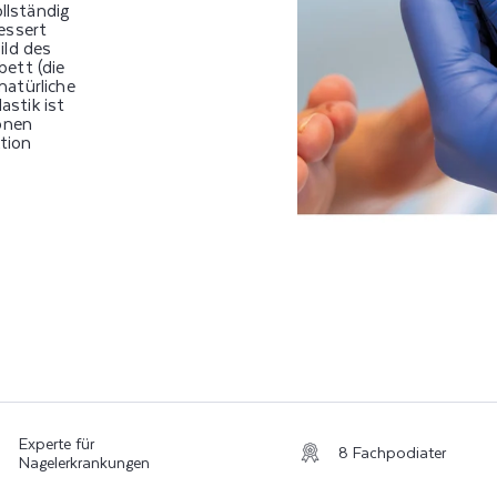
ollständig
essert
ild des
ett (die
natürliche
stik ist
ionen
tion
Experte für
8 Fachpodiater
Nagelerkrankungen