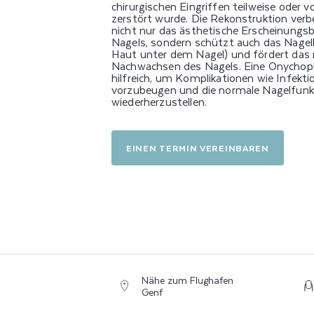
P
chirurgischen Eingriffen teilweise oder v
zerstört wurde. Die Rekonstruktion verb
L
nicht nur das ästhetische Erscheinungsb
Nagels, sondern schützt auch das Nagelb
Haut unter dem Nagel) und fördert das 
A
Nachwachsen des Nagels. Eine Onychopla
hilfreich, um Komplikationen wie Infekt
vorzubeugen und die normale Nagelfunk
S
wiederherzustellen.
T
EINEN TERMIN VEREINBAREN
I
K
Nähe zum Flughafen
Genf