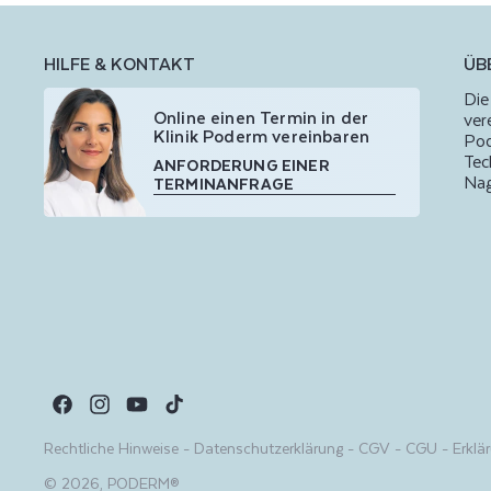
HILFE & KONTAKT
ÜBE
Die
Online einen Termin in der
ver
Klinik Poderm vereinbaren
Pod
Tec
ANFORDERUNG EINER
Nag
TERMINANFRAGE
Facebook
Instagram
YouTube
TikTok
Rechtliche Hinweise
-
Datenschutzerklärung
-
CGV
-
CGU
-
Erklär
© 2026,
PODERM®