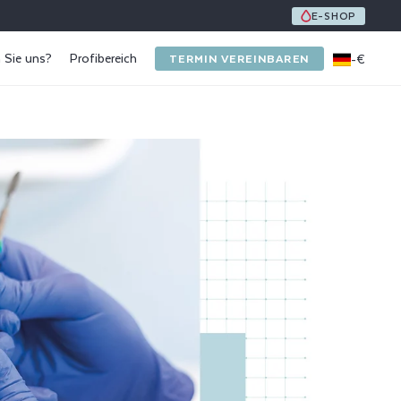
UNE ÉQUIPE DE 8 SPÉCIALISTES DE L'ONGLE ET DU PI
E-SHOP
 Sie uns?
Profibereich
-
€
TERMIN VEREINBAREN