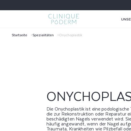
DIREKT
ZUM
INHALT
UNSE
Startseite
Spezialitäten
Onychoplastik
O
N
Y
C
ONYCHOPLAS
H
Die Onychoplastik ist eine podologische 
O
die zur Rekonstruktion oder Reparatur e
beschädigten Nagels verwendet wird. Sie
häufig angewandt, wenn der Nagel aufg
Traumata, Krankheiten wie Pilzbefall ode