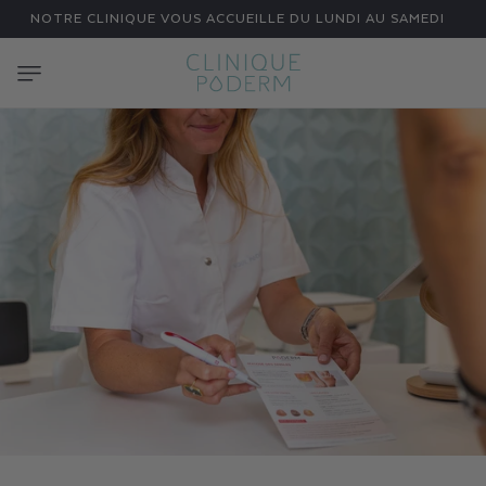
DIREKT
NOTRE CLINIQUE VOUS ACCUEILLE DU LUNDI AU SAMEDI
ZUM
INHALT
K
O
N
T
A
K
T
|