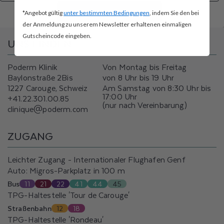
ROUTE BERECHNEN
*Angebot gültig
unter bestimmten Bedingungen
, indem Sie den bei
der Anmeldung zu unserem Newsletter erhaltenen einmaligen
Gutscheincode eingeben.
UNS FINDEN
Poderm Klinik
Von Montag bis Freitag
Baylonstraße 2Bis
von 8 Uhr bis 19 Uhr
1227 Carouge, Schweiz
Am Samstag von 8:30 Uhr bis
17:00 Uhr
+41.22.301.00.85
(nur nach Vereinbarung)
clinique@poderm.com
ZUGANG
Leichter Zugang - Internationaler Flughafen Genf
Auto: Migros-Parkplatz in 100 m
Bus
11
21
22
41
44
45
TPG-Haltestelle 'Tour de Carouge'
Straßenbahn
12
18
TPG-Haltestelle 'Rondeau'