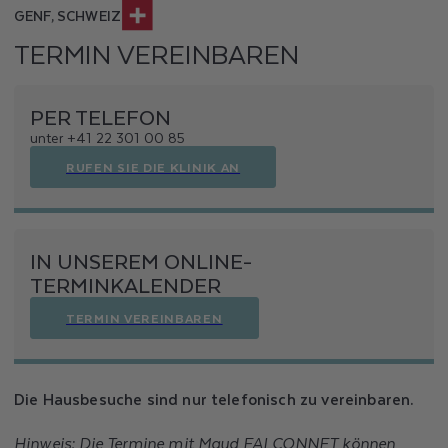
K
GENF, SCHWEIZ
L
TERMIN VEREINBAREN
I
PER TELEFON
N
unter +41 22 301 00 85
I
RUFEN SIE DIE KLINIK AN
K
P
IN UNSEREM ONLINE-
O
TERMINKALENDER
D
TERMIN VEREINBAREN
E
R
Die Hausbesuche sind nur telefonisch zu vereinbaren.
Hinweis: Die Termine mit Maud FALCONNET können