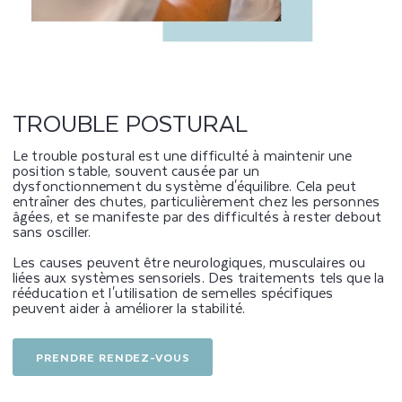
P
O
S
T
TROUBLE POSTURAL
U
Le trouble postural est une difficulté à maintenir une
position stable, souvent causée par un
R
dysfonctionnement du système d'équilibre. Cela peut
entraîner des chutes, particulièrement chez les personnes
A
âgées, et se manifeste par des difficultés à rester debout
sans osciller.
L
Les causes peuvent être neurologiques, musculaires ou
liées aux systèmes sensoriels. Des traitements tels que la
rééducation et l'utilisation de semelles spécifiques
peuvent aider à améliorer la stabilité.
PRENDRE RENDEZ-VOUS