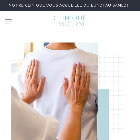
ET
NOTRE CLINIQUE VOUS ACCUEILLE DU LUNDI AU SAMEDI
PASSER
AU
CONTENU
T
R
O
U
B
L
E