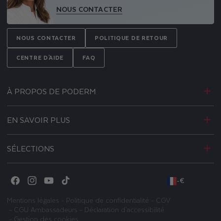
NOUS CONTACTER
NOUS CONTACTER
POLITIQUE DE RETOUR
CENTRE D'AIDE
FAQ
À PROPOS DE PODERM
EN SAVOIR PLUS
SÉLECTIONS
-
€
Facebook
Instagram
YouTube
TikTok
Mentions légales
-
Politique de confidentialité
-
CGV
-
CGU Ambassadeurs
-
Déclaration d'accessibilité
-
Gestion des cookies