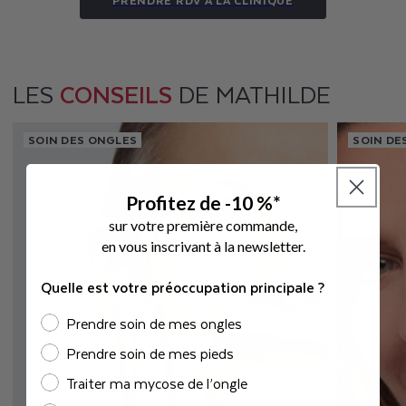
LES
CONSEILS
DE MATHILDE
SOIN DES ONGLES
SOIN DE
Profitez de -10 %*
sur votre première commande,
e
n vous inscrivant à la newsletter.
Quelle est votre préoccupation principale ?
Prendre soin de mes ongles
Prendre soin de mes pieds
Traiter ma mycose de l’ongle