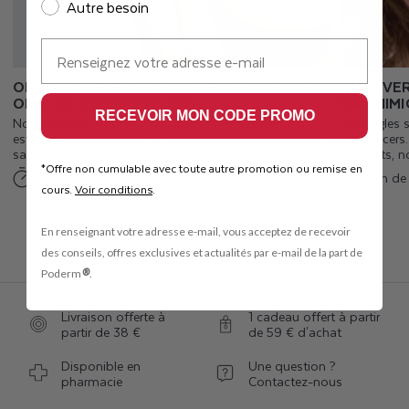
Autre besoin
E-mail
ONGLES STRIÉS ET CANCER : CE QUE LES
QUEL VER
ONGLES NOUS RÉVÈLENT
MA CHIMI
RECEVOIR MON CODE PROMO
Nos ongles sont bien plus que de simples éléments
Les ongles s
esthétiques ; ils sont de véritables indicateurs de notre
anticancers.
santé globale. Des ongles...
cassants, no
Offre non cumulable avec toute autre promotion ou remise en
*
5 min de lecture
1 min de 
cours.​
Voir conditions
.
TOUS LES ARTICLES
En renseignant votre adresse e-mail, vous acceptez de recevoir
des conseils, offres exclusives et actualités par e-mail de la part de
®
Poderm
.
Livraison offerte à
1 cadeau offert à partir
partir de 38 €
de 59 € d'achat
Disponible en
Une question ?
pharmacie
Contactez-nous