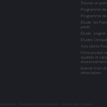
Trouver un poin
Programme de f
Programme de 
Étude : les Fran
pieds
Étude : soigner
Études Cliniq
Avis clients P
Fiche produit re
qualités et cara
environnement
Exercer mon dr
rétractation
assadeurs
-
Déclaration d'accessibilité
-
Gestion des cookies