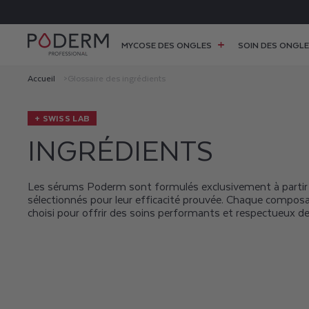
ET
AISON OFFERTE EN POINT RELAIS DÈS 38 € D’ACHAT
PASSER
AU
CONTENU
MYCOSE DES ONGLES
SOIN DES ONGL
Accueil
Glossaire des ingrédients
+ SWISS LAB
INGRÉDIENTS
Les sérums Poderm sont formulés exclusivement à partir 
sélectionnés pour leur efficacité prouvée. Chaque compo
choisi pour offrir des soins performants et respectueux de