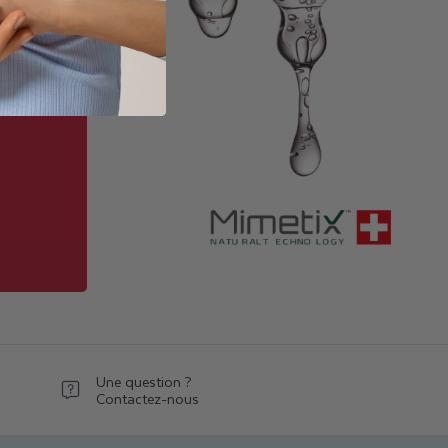
s
 la
nnent les
aptent au
oin
os pieds
Une question ?
Contactez-nous