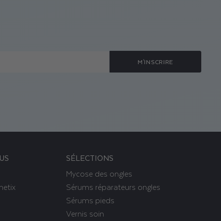
M'INSCRIRE
LUS
SÉLECTIONS
Mycose des ongles
metix
Sérums réparateurs ongles
Sérums pieds
Vernis soin