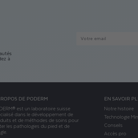
S
Votre email
eautés
dez à
PROPOS DE PODERM
EN SAVOIR P
ERM® est un laboratoire suisse
Notre histoire
cialisé dans le développement de
Technologie Mi
duits et de méthodes de soins pour
Conseils
iter les pathologies du pied et de
gle.
Accès pro