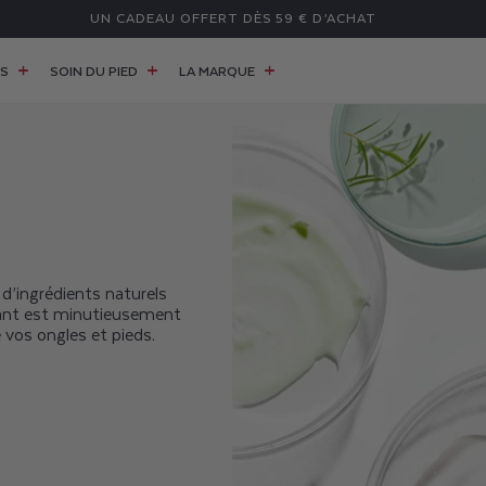
UN CADEAU OFFERT DÈS 59 € D’ACHAT
ES
SOIN DU PIED
LA MARQUE
d’ingrédients naturels
sant est minutieusement
 vos ongles et pieds.