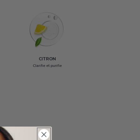
CITRON
Clarifie et purifie