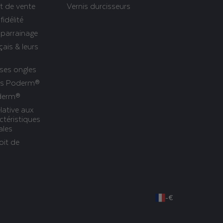
t de vente
Vernis durcisseurs
idélité
parrainage
çais & leurs
 ses ongles
ues Poderm®
oderm®
lative aux
ctéristiques
ales
oit de
-
€