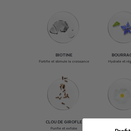
BIOTINE
BOURRA
Fortifie et stimule la croissance
Hydrate et ré
CLOU DE GIROFLE
CYST
Purifie et exfolie
Profi