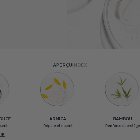
APERÇU
INDEX
OUCE
ARNICA
BAMBOU
urrit
Répare et nourrit
Renforce et protège
IR