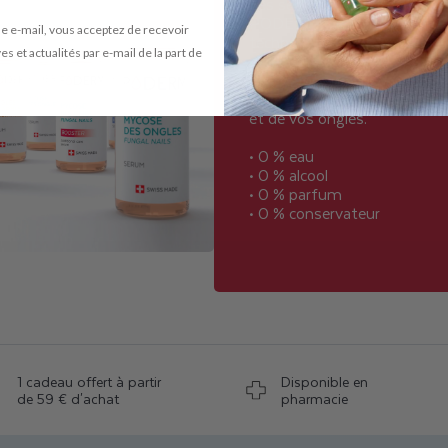
Les sérums ultra-concentré
PODERM®, développés avec
e e-mail, vous acceptez de recevoir
technologie Mimetix, prévie
es et actualités par e-mail de la part de
affections cutanées et s'ad
pH de votre peau, pour un s
respectueux et efficace de v
et de vos ongles.
• 0 % eau
• 0 % alcool
• 0 % parfum
• 0 % conservateur
1 cadeau offert à partir
Disponible en
de 59 € d'achat
pharmacie