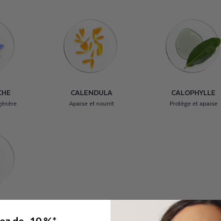
CHE
CALENDULA
CALOPHYLLE
génère
Apaise et nourrit
Protège et apaise
E
tez de -10 %*