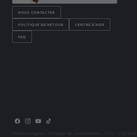
NOUS CONTACTER
POLITIQUE DE RETOUR
CENTRE D'AIDE
FAQ
Facebook
Instagram
YouTube
TikTok
Mentions légales
-
Politique de confidentialité
-
CGV
-
CGU Amb