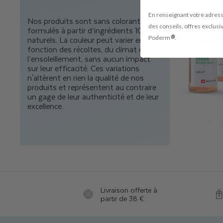
En renseignant votre adress
Nos produits sont sans colorants et
des conseils, offres exclusiv
formulés à partir d’ingrédients 100%
®
naturels. La couleur peut varier en
Poderm
.
fonction des récoltes, du climat et de
l’ensoleillement, sans aucun impact
sur leur efficacité. Ces variations
n'altèrent en rien la qualité de nos
produits et représentent au contraire
un gage de leur authenticité et de leur
excellence.
Livraison offerte à
partir de 38 €