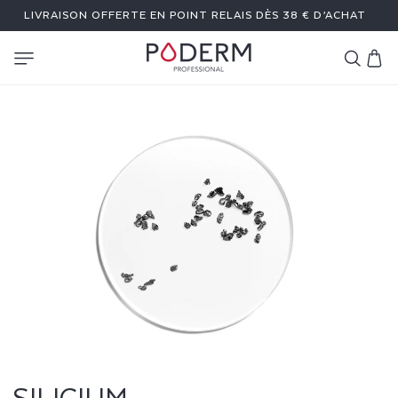
ET
LIVRAISON OFFERTE EN POINT RELAIS DÈS 38 € D’ACHAT
PASSER
AU
CONTENU
Panier
S
I
L
I
C
I
U
SILICIUM