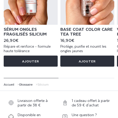
affaiblis.
Le sérum Poderm Ongles fragilisés au Silicium, a
été spécialement formulé pour répondre aux
besoins des personnes dont les ongles ont été
fragilisés par un traitement oncologique. Ce sérum
SÉRUM ONGLES
BASE COAT COLOR CARE
renforce efficacement les ongles, les protégeant
FRAGILISÉS SILICIUM
TEA TREE
tout en favorisant leur régénération naturelle. Grâce
Prix
26,90€
Prix
16,90€
aux bienfaits du silicium, il aide à restaurer la force
habituel
habituel
et la résistance des ongles, offrant ainsi une
Répare et renforce - formule
Protège, purifie et nourrit les
solution adaptée pour retrouver des ongles sains
haute tolérance
ongles jaunes
et robustes, même après des périodes de stress
intense sur le corps.
AJOUTER
AJOUTER
Accueil
Glossaire
Silicium
Livraison offerte à
1 cadeau offert à partir
partir de 38 €
de 59 € d'achat
Disponible en
Une question ?